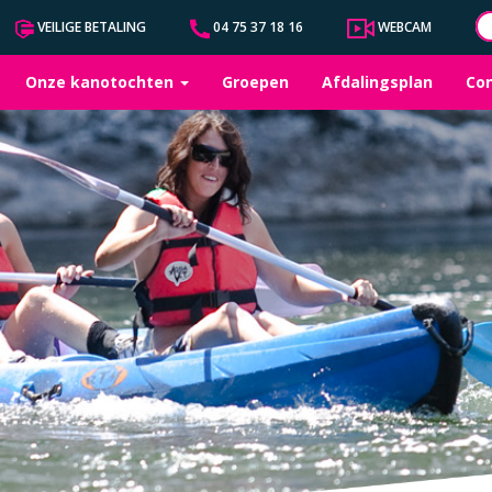
VEILIGE BETALING
04 75 37 18 16
WEBCAM
Onze kanotochten
Groepen
Afdalingsplan
Co