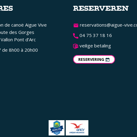
RES
RESERVEREN
on de canoë Aigue Vive
reservations@aigue-vive.
oute des Gorges
04 75 37 18 16
Vallon Pont d’Arc
veilige betaling
7 de 8h00 à 20h00
RESERVERING