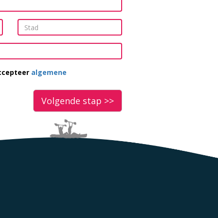
accepteer
algemene
Volgende stap >>