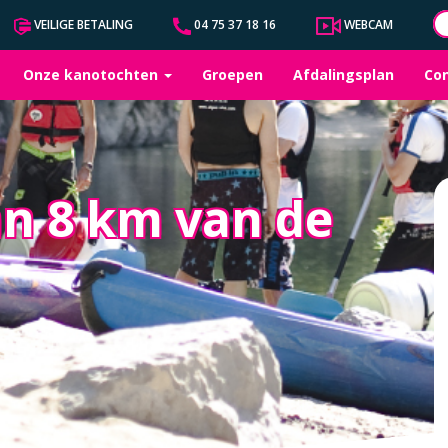
VEILIGE BETALING
04 75 37 18 16
WEBCAM
Onze kanotochten
Groepen
Afdalingsplan
Co
an 8 km van de