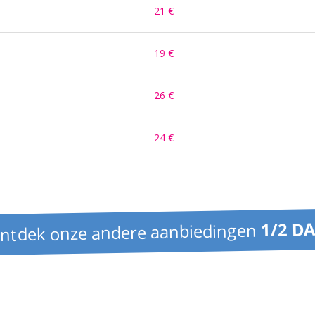
21
€
19
€
26
€
24
€
1/2 D
ntdek onze andere aanbiedingen