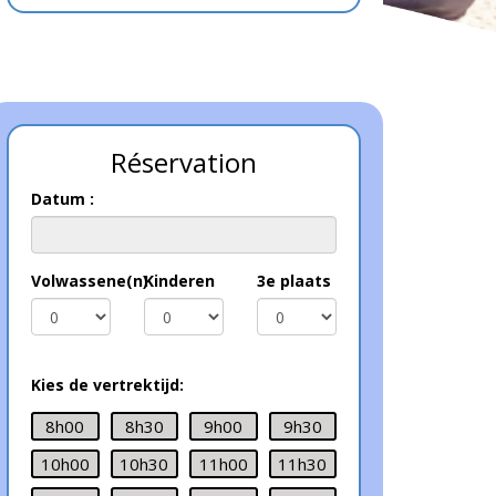
Réservation
Datum :
Volwassene(n)
Kinderen
3e plaats
Kies de vertrektijd:
8h00
8h30
9h00
9h30
10h00
10h30
11h00
11h30