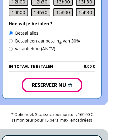
12h00
12h30
13h00
13h30
14h00
14h30
15h00
15h30
Hoe wil je betalen ?
Betaal alles
Betaal een aanbetaling van 30%
vakantiebon (ANCV)
IN TOTAAL TE BETALEN
0.00 €
RESERVEER NU
* Optioneel: Staatsoctrooimonitor : 160.00 €
(1 moniteur pour 15 pers. max. encadrées)