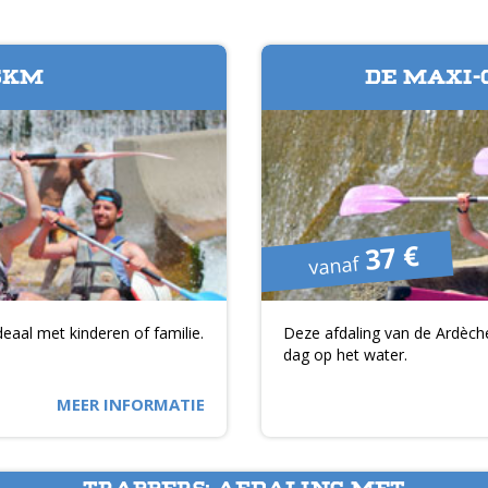
5KM
DE MAXI-
37 €
vanaf
deaal met kinderen of familie.
Deze afdaling van de Ardèche
dag op het water.
MEER INFORMATIE