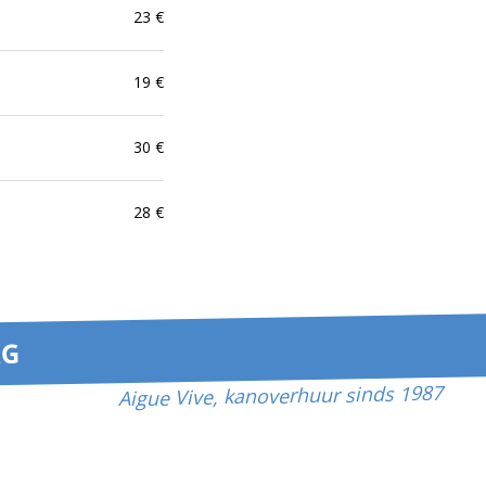
23
€
19
€
30
€
28
€
AG
Aigue Vive, kanoverhuur sinds 1987