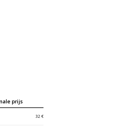
ale prijs
32
€