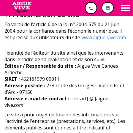
Panneau de gestion des cookies
Tog
1. Présentation du site
nav
En vertu de l’article 6 de la loi n° 2004-575 du 21 juin
2004 pour la confiance dans l’économie numérique, il
est précisé aux utilisateurs du site
www.aigue-vive.com
l’identité de l’éditeur du site ainsi que les intervenants
dans le cadre de sa réalisation et de son suivi.
Éditeur / Responsable du site :
Aigue Vive Canoës
Ardèche
SIRET :
452161979 00011
Adresse postale :
238 route des Gorges - Vallon Pont
d’Arc - 07150.
Adresse e-mail de contact :
contact[.@.]aigue-
vive.com
Le site a pour objet de fournir des informations sur
l’activité de l’entreprise (prestations, services, etc.). Les
éléments publiés sont donnés à titre indicatif et