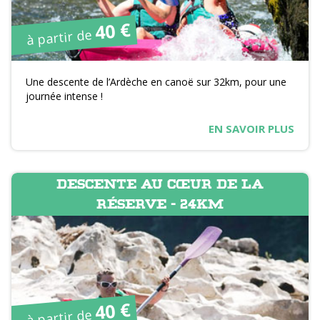
40 €
à partir de
Une descente de l’Ardèche en canoë sur 32km, pour une
journée intense !
EN SAVOIR PLUS
DESCENTE AU CŒUR DE LA
RÉSERVE - 24KM
40 €
à partir de