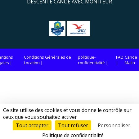
DESCENTE CANOE AVEC MONITEUR
ntions
Conditions Générales de
politique-
FAQ
Canoë
gales
Location
confidentialité
Malin
Ce site utilise des cookies et vous donne le contrôle sur
ceux que vous souhaitez activer
Tout accepter
Tout refuser
Personnaliser
Politique de confidentialité