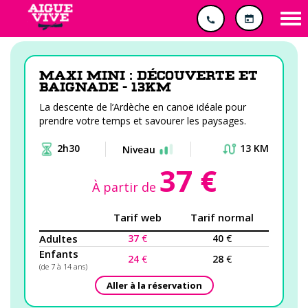
Panneau de gestion des cookies
Tog
nav
Maxi Mini : découverte et
baignade - 13km
La descente de l’Ardèche en canoë idéale pour
prendre votre temps et savourer les paysages.
2h30
13 KM
Niveau
37 €
À partir de
Tarif web
Tarif normal
Adultes
37
€
40
€
Enfants
24
€
28
€
(de 7 à 14 ans)
Aller à la réservation