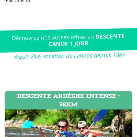
(+ de 20 pers.)
DESCENTE
Découvrez nos autres offres en
CANOE 1 JOUR
Aigue Vive, location de canoës depuis 1987
DESCENTE ARDÈCHE INTENSE -
32KM